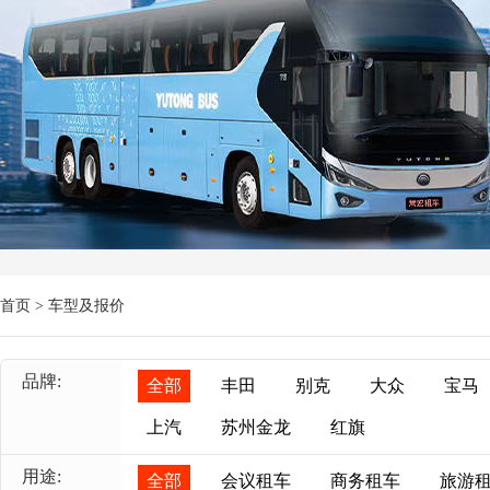
首页
> 车型及报价
品牌:
全部
丰田
别克
大众
宝马
上汽
苏州金龙
红旗
用途:
全部
会议租车
商务租车
旅游