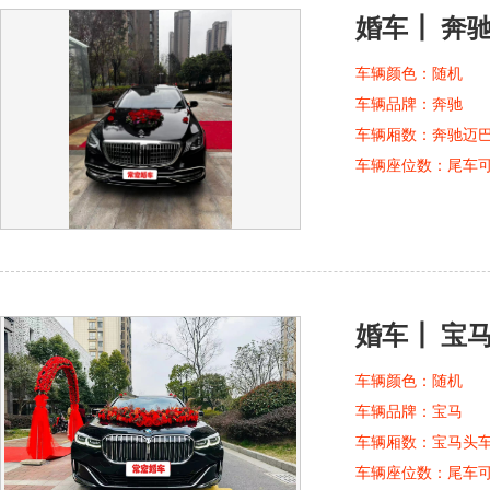
婚车┃ 奔
车辆颜色：
随机
车辆品牌：
奔驰
车辆厢数：
奔驰迈
车辆座位数：
尾车
婚车┃ 宝
车辆颜色：
随机
车辆品牌：
宝马
车辆厢数：
宝马头
车辆座位数：
尾车