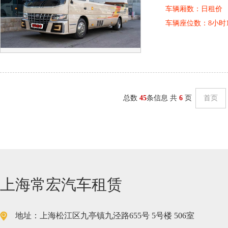
车辆厢数：
日租价
车辆座位数：
8小时
总数
45
条信息 共
6
页
首页
上海常宏汽车租赁
地址：上海松江区九亭镇九泾路655号 5号楼 506室