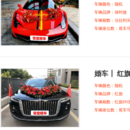
车辆颜色：
随机
车辆品牌：
保时捷
车辆厢数：
法拉利
车辆座位数：
尾车
婚车┃ 红旗
车辆颜色：
随机
车辆品牌：
红旗
车辆厢数：
红旗H9
车辆座位数：
尾车