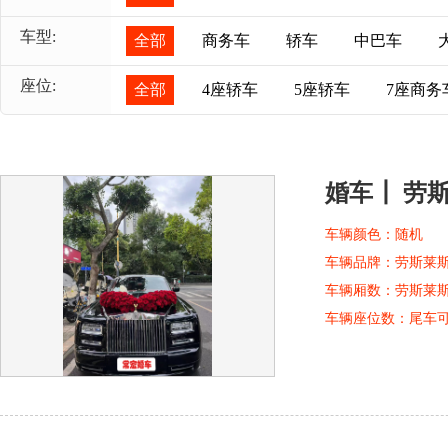
车型:
全部
商务车
轿车
中巴车
座位:
全部
4座轿车
5座轿车
7座商务
婚车┃ 劳
车辆颜色：
随机
车辆品牌：
劳斯莱
车辆厢数：
劳斯莱
车辆座位数：
尾车